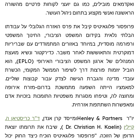
ואקדמאים מובילים, כמו גם יועצי לקוחות פרטיים מהשורה
הראשונה ואנשי מקצוע בתחום ניהול העושר.
פרופסור
פלוגאיטיס
קיבל את פרס האזרח הגלובלי על עבודתו
הבלתי נלאית בקידום המשפט הציבורי, החינוך המשפטי
ורפורמה מוסדית, במיוחד באזורים המתמודדים עם שבריריות
דמוקרטית והתאוששות לאחר משבר. כדירקטור ונשיא מועצת
המנהלים של ארגון המשפט הציבורי האירופי (EPLO), הוא
הוביל יוזמות פורצות דרך לשיפור הממשל המקומי, הכשרת
עובדי מדינה והגברת הגישה לצדק עבור קבוצות שוליים.
למאמציו הייתה השפעה מתמשכת בדרום-מזרח אירופה
ומחוצה לה, וטיפחו מסגרות משפטיות התומכות בזכויות אדם
ומאפשרות השתתפות אזרחית.
יו"ר
Henley & Partners
ומייסד קרן אנדן,
ד"ר כריסטיאן ה.
קיילין
(
Dr. Christian H. Kaelin
)
,
שיבח את תרומתו יוצאת
הדופן של הזוכה. "פרופסור
פלוגאיטיס
הוכיח כיצד החוק יכול