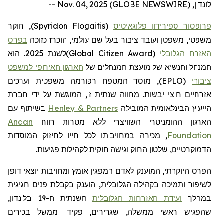
לונדון, Nov. 04, 2025 (GLOBE NEWSWIRE) --
פרופסור ספירידון פלוגאיטיס
(
Spyridon Flogaitis
)
, חוקר
משפטי, משפטן ועובד ציבור בעל שם עולמי, הוכרז כזוכה
בפרס
האזרח הגלובלי
(
Global Citizen Award
)
לשנת 2025. הוא
המנהל והנשיא של מועצת המנהלים של
הארגון האירופי למשפט
ציבורי
(EPLO), מוסד המטפח רפורמה משפטית וערכים
אזרחיים חוצי יבשות. מחווה שנתית זו, המוגשת על ידי חברת
הייעוץ הבינלאומית המובילה
Henley & Partners
בשיתוף עם
הארגון ההומניטרי השוויצרי ללא מטרות רווח
Andan
Foundation
, מכירה במחויבותו לכל חייו לחיזוק המוסדות
הדמוקרטיים, שלטון החוק וגישה חוקית לקהילות פגיעות.
הפרס היוקרתי, המוענק לאדם המפגין אומץ ומחויבות יוצאי דופן
לשיפור ותמיכה בקהילה הגלובלית, הוענק בקבלת פנים חגיגית
במהלך
ועידת האזרחות הגלובלית
השנתית ה-19 בלונדון,
שהפגיש ראשי ממשלה, שגרירים, פקידי ממשל בכירים