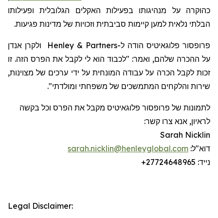
כהוקרה על מנהיגותו בפעילות האקלים הגלובלית ופעילותו
הבלתי נלאית למען קיימות סביבתית וזכויות של מדינות פגיעות.
פרופסור
פלוגאיטיס
הודה
ל-
Henley & Partners
ולקרן אנדן
על ההכרה שלהם, ואמר: "לכבוד הוא לי לקבל את הפרס הזה. זו
זכות לקבל הכרה על עבודה המונחית על ידי ערכים של מצוינות,
שירות והלקחים המתמשכים של משפחתי ומולדתי".
לתמונות של פרופסור
פלוגאיטיס
מקבל את הפרס וכל בקשה
לראיון, אנא צרו קשר:
Sarah Nicklin
דוא"ל:
sarah.nicklin@henleyglobal.com
נייד:
+27724648965
Legal Disclaimer: