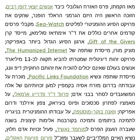
מאז הקמתו, פרס האזרח הגלובלי כיבד
אנשים יוצאי דופן רבים
.
הזוכה הראשון היה היזם הגרמני
הראלד
הופנר
, שהקים את
פרויקט הסיוע ההומניטרי לפליטים
Sea-Watch
. מקבלי פרסים
קודמים אחרים כוללים את ד"ר
אימתיאז
סולימאן, מייסד קרן
Gift of the Givers
, ארגון הסיוע הגדול ביותר באפריקה;
מוניק
מורו, מייסדת שותפה של
The Humanized Internet
,
פרויקט זהות דיגיטלית שמטרתו להביא תקווה לכ-1.1 מיליארד
אנשים בעולם שאינם יכולים להוכיח את זהותם החוקית; דיפ
וונג
,
מייסדת שותפה ונשיא
Pacific Links Foundation
, מוכרת על
עבודתה בדרום מזרח אסיה בקמפיין למען זכויותיהם של אלה
המשועבדים לסחר בבני אדם;
פרופ' ד"ר פדרייג או'מאלי
, על
מאמציו לפתרון סכסוכים ופיוס בעיראק, צפון אירלנד ודרום
אפריקה;
וזאנה בוקר-מוסטפה
, על עבודתו ההומניטרית בניגריה
לתמיכה ביתומים ותמיכה בקורבנות אלימות קיצונית. בשנה
שעברה הוענק הפרס ל
מוחמד נאשיד
, פעיל זכויות אדם חלוץ,
נשיא האיים המלדיביים לשעבר
ומזכ"ל
פורום פגיעות האקלים
,