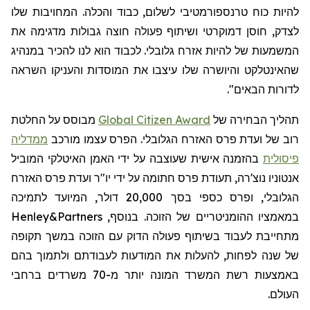
להיות כוח טרנספורמטיבי לשלום, כבוד והכלה. המחויבות שלו
לצדק, חוסן דמוקרטי ושיתוף פעולה חוצה גבולות מדגימה את
המשמעות של להיות אזרח גלובלי. לכבוד הוא לנו להכיר במנהיג
שהאינטלקט והיושרה שלו עיצבו את המוסדות והעניקו השראה
לדורות הבאים".
תהליך הבחירה
של
Global Citizen Award
מבוסס על החלטת
רוב של ועדת פרס האזרח הגלובלי. הפרס עצמו מורכב
ממדליה
פיסולית
בהזמנה אישית שעוצבה על ידי האמן האיטלקי המוביל
אנטוניו
נוצ'רה
, תעודת פרס חתומה על ידי יו"ר ועדת פרס האזרח
הגלובלי, ופרס כספי בסך 20,000 דולר, המיועד לתמיכה
במאמציו ההומניטריים של הזוכה. בנוסף,
Henley&Partners
מתחייבת לעבוד בשיתוף פעולה הדוק עם הזוכה במשך תקופה
של שנה לפחות, להעלות את המודעות לעבודתם ולתמוך בהם
באמצעות רשת המשרד המונה יותר מ-70 משרדים ברחבי
העולם.