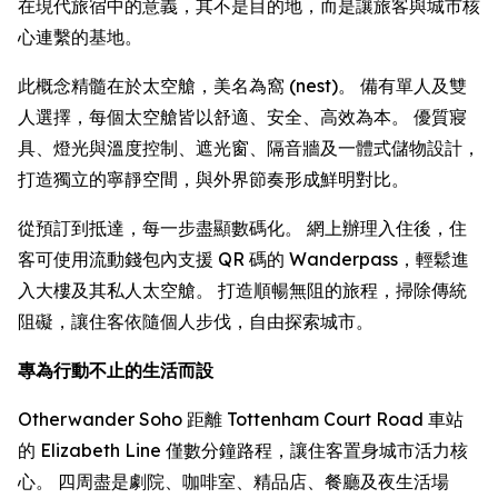
在現代旅宿中的意義，其不是目的地，而是讓旅客與城市核
心連繫的基地。
此概念精髓在於太空艙，美名為窩 (nest)。 備有單人及雙
人選擇，每個太空艙皆以舒適、安全、高效為本。 優質寢
具、燈光與溫度控制、遮光窗、隔音牆及一體式儲物設計，
打造獨立的寧靜空間，與外界節奏形成鮮明對比。
從預訂到抵達，每一步盡顯數碼化。 網上辦理入住後，住
客可使用流動錢包內支援 QR 碼的 Wanderpass，輕鬆進
入大樓及其私人太空艙。 打造順暢無阻的旅程，掃除傳統
阻礙，讓住客依隨個人步伐，自由探索城市。
專為行動不止的生活而設
Otherwander Soho 距離 Tottenham Court Road 車站
的 Elizabeth Line 僅數分鐘路程，讓住客置身城市活力核
心。 四周盡是劇院、咖啡室、精品店、餐廳及夜生活場