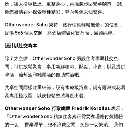
所，讓人從容抵達、重整身心，再瀟灑步回繁華鬧市。 誠
邀您盡情在外探索種種精彩，奔向每個未知驚喜。
Otherwander Soho 秉持「旅行理應輕鬆無憂」的信念，
提供 566 個太空艙，將酒店體驗化繁為簡，回歸純粹。
設計以社交為本
除了太空艙，Otherwander Soho 另設住客專屬社交空
間，可供放鬆聚會，享用新鮮咖啡、酥點、小食，以及提供
啤酒、葡萄酒和雞尾酒的自助式酒吧。
共享空間同樣注重細節，設有水療級浴室，備有雨淋式花灑
及專用梳妝區，以便輕鬆整裝再度出發。
Otherwander Soho 行政總裁 Fredrik Korallus
表示：
「Otherwander Soho 精煉住客真正需要亦理應付費體驗
的一切。 摒棄浮華，絕不浪費空間，免卻一切繁瑣。 我們