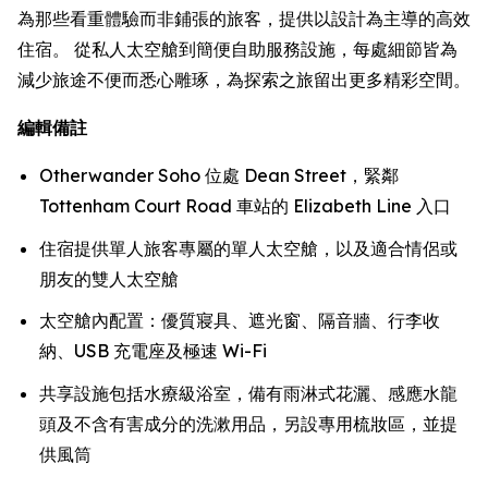
為那些看重體驗而非鋪張的旅客，提供以設計為主導的高效
住宿。 從私人太空艙到簡便自助服務設施，每處細節皆為
減少旅途不便而悉心雕琢，為探索之旅留出更多精彩空間。
編輯備註
Otherwander Soho 位處 Dean Street，緊鄰
Tottenham Court Road 車站的 Elizabeth Line 入口
住宿提供單人旅客專屬的單人太空艙，以及適合情侶或
朋友的雙人太空艙
太空艙內配置：優質寢具、遮光窗、隔音牆、行李收
納、USB 充電座及極速 Wi-Fi
共享設施包括水療級浴室，備有雨淋式花灑、感應水龍
頭及不含有害成分的洗漱用品，另設專用梳妝區，並提
供風筒