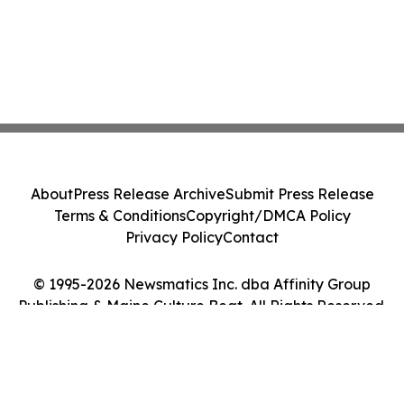
About
Press Release Archive
Submit Press Release
Terms & Conditions
Copyright/DMCA Policy
Privacy Policy
Contact
© 1995-2026 Newsmatics Inc. dba Affinity Group
Publishing & Maine Culture Beat. All Rights Reserved.
Cookie Settings / Your Privacy Choices