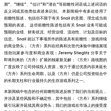
测”、“继续”、“估计”和“潜在”等前瞻性词语或上述词语的
反义词或其他类似表述来识别。 本新闻稿中有多处使用了
前瞻性陈述，包括但不限于有关 Snail 的意图、理念或当前
预期的表述。 这些前瞻性陈述包括有关 Snail 业务可能或
预期的业绩、财务状况、经营业绩、流动性、计划及目标的
信息。 Snail 就以下事项所作的陈述具有前瞻性：游戏持续
的商业势头；《方舟》系列在经典和次世代体验中继续展现
强劲玩家参与度和商业表现；Jeremy Stieglitz 分享关于
即将到来的《方舟》扩展的独家新见解；《方舟》路线图的
广度反映了公司持续投入资源，致力于通过优质内容来延长
《方舟》系列生命周期，以及《方舟》仍是公司投资组合中
的长期支柱和行业最持久的生存游戏系列之一。
本新闻稿中包含的任何前瞻性陈述反映了我们的当前观点，
并涉及某些风险和不确定性，其中包括：《方舟》系列继续
吸引玩家并延续其商业势头；我们的游戏在市场上的接受度